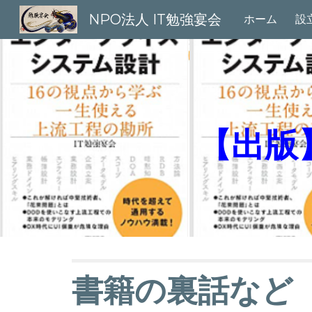
NPO法人 IT勉強宴会
ホーム
設
Sk
【出版
書籍の裏話など