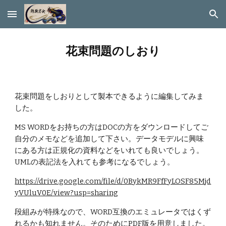
Skip to main content
Skip to navigation
花束問題のしおり
花束問題をしおりとして製本できるように編集してみま
した。
MS WORDをお持ちの方はDOCの方をダウンロードしてご
自分のメモなどを追加して下さい。データモデルに興味
にある方は正規化の資料などをいれても良いでしょう。
UMLの表記法を入れても参考になるでしょう。
https://drive.google.com/file/d/0BykMR9FfFyLOSF85Mjd
yVUluV0E/view?usp=sharing
段組みが特殊なので、WORD互換のエミュレータではくず
れるかも知れません。そのためにPDF版を用意しました。